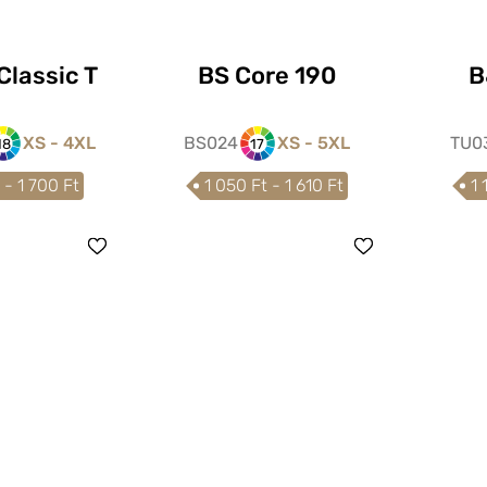
Classic T
BS Core 190
B
XS - 4XL
BS024
XS - 5XL
TU0
18
17
 - 1 700 Ft
1 050 Ft - 1 610 Ft
1 