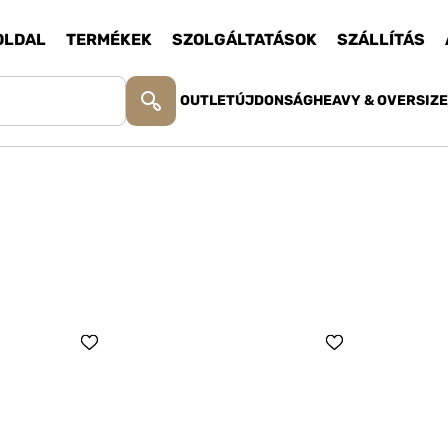
OLDAL
TERMÉKEK
SZOLGÁLTATÁSOK
SZÁLLÍTÁS
OUTLET
ÚJDONSÁG
HEAVY & OVERSIZ