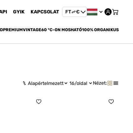
API
GYIK
KAPCSOLAT
FT
€
FT
ED
PREMIUM
VINTAGE
60 °C-ON MOSHATÓ
100% ORGANIKUS
€
Nézet: