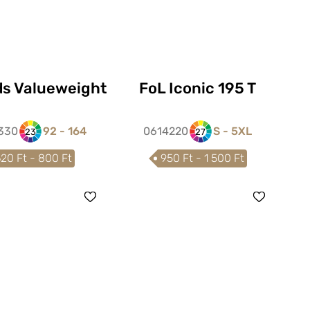
ds Valueweight
FoL Iconic 195 T
330
92 - 164
0614220
S - 5XL
23
27
20 Ft - 800 Ft
950 Ft - 1 500 Ft