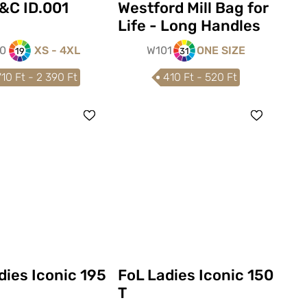
&C ID.001
Westford Mill Bag for
Life - Long Handles
10
XS - 4XL
W101
ONE SIZE
19
31
710 Ft - 2 390 Ft
410 Ft - 520 Ft
dies Iconic 195
FoL Ladies Iconic 150
T