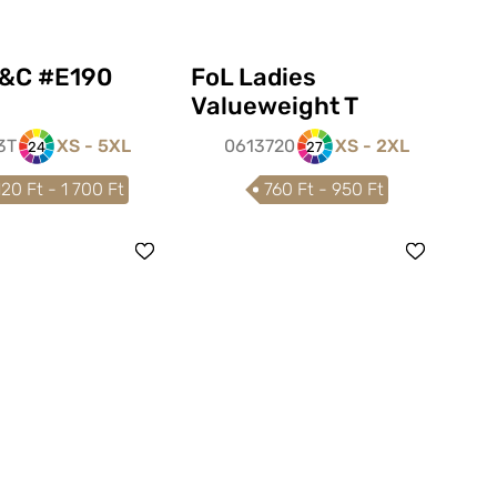
&C #E190
FoL Ladies
Valueweight T
3T
XS - 5XL
0613720
XS - 2XL
24
27
120 Ft - 1 700 Ft
760 Ft - 950 Ft