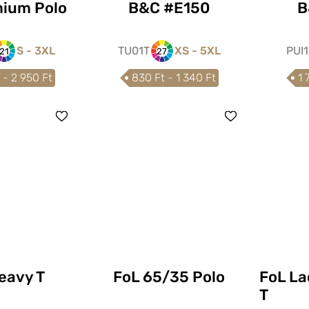
mium Polo
B&C #E150
B
S - 3XL
TU01T
XS - 5XL
PUI
21
27
 - 2 950 Ft
830 Ft - 1 340 Ft
1 
eavy T
FoL 65/35 Polo
FoL La
T