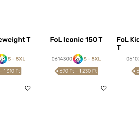
eweight T
FoL Iconic 150 T
FoL Ki
T
S - 5XL
0614300
S - 5XL
0610
33
26
- 1 310 Ft
690 Ft - 1 230 Ft
6