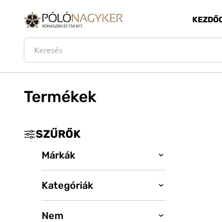
KEZDŐ
Termékek
SZŰRŐK
Márkák
Kategóriák
_
B&C
BagBase
Nem
Póló