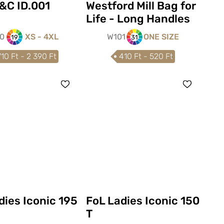
&C ID.001
Westford Mill Bag for
Life - Long Handles
10
XS - 4XL
W101
ONE SIZE
19
31
710 Ft - 2 390 Ft
410 Ft - 520 Ft
dies Iconic 195
FoL Ladies Iconic 150
T