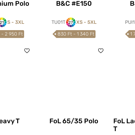
mium Polo
B&C #E150
B
S - 3XL
TU01T
XS - 5XL
PUI
21
27
 - 2 950 Ft
830 Ft - 1 340 Ft
1 
eavy T
FoL 65/35 Polo
FoL La
T