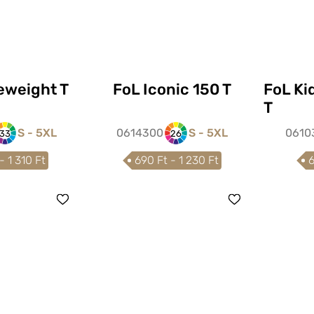
eweight T
FoL Iconic 150 T
FoL Ki
T
S - 5XL
0614300
S - 5XL
0610
33
26
- 1 310 Ft
690 Ft - 1 230 Ft
6