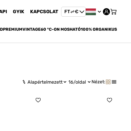
API
GYIK
KAPCSOLAT
FT
€
FT
ED
PREMIUM
VINTAGE
60 °C-ON MOSHATÓ
100% ORGANIKUS
€
Nézet: