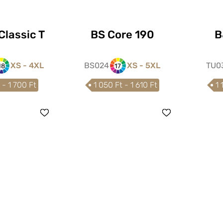
Classic T
BS Core 190
B
XS - 4XL
BS024
XS - 5XL
TU0
18
17
 - 1 700 Ft
1 050 Ft - 1 610 Ft
1 