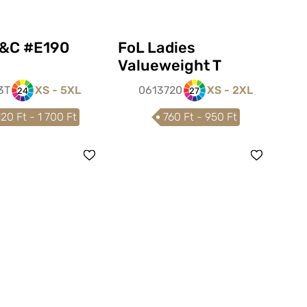
&C #E190
FoL Ladies
Valueweight T
3T
XS - 5XL
0613720
XS - 2XL
24
27
120 Ft - 1 700 Ft
760 Ft - 950 Ft