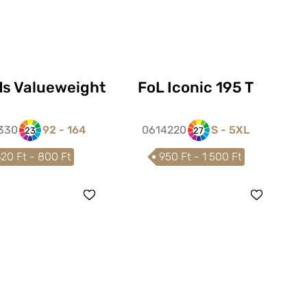
ds Valueweight
FoL Iconic 195 T
330
92 - 164
0614220
S - 5XL
23
27
20 Ft - 800 Ft
950 Ft - 1 500 Ft