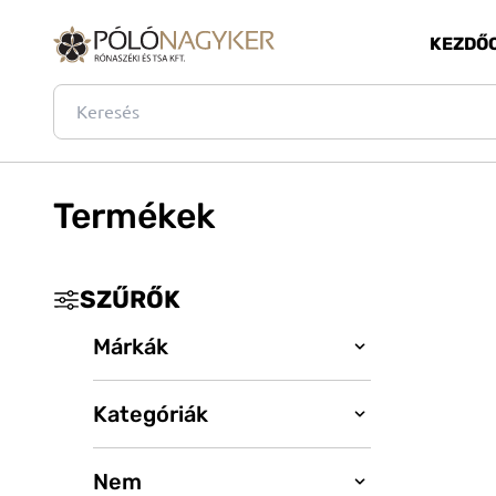
KEZDŐ
Termékek
SZŰRŐK
Márkák
Kategóriák
_
B&C
BagBase
Nem
Póló