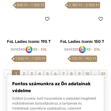
840 Ft - 1 350 Ft
2 180 Ft - 2 550 Ft
FoL Ladies Iconic 195 T
FoL Ladies Iconic 150 T
0614240
XS - 2XL
0614320
XS - 2XL
19
20
1 040 Ft - 1 200 Ft
720 Ft - 900 Ft
‹
1
2
3
4
5
6
7
8
9
10
...
38
39
›
Fontos számunkra az Ön adatainak
védelme
Sütiket (cookie-kat) használunk a weboldal megfelelő
működésének biztosításához, a tartalmak és
hirdetések személyre szabásához, valamint