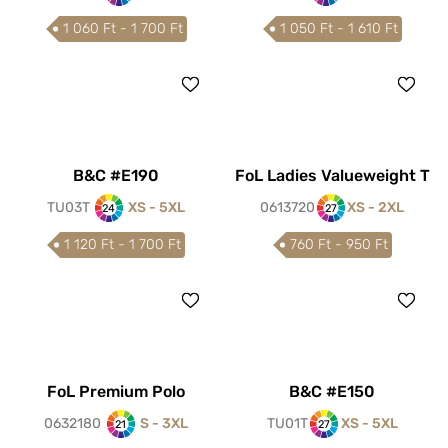
1 060 Ft - 1 700 Ft
1 050 Ft - 1 610 Ft
B&C #E190
FoL Ladies Valueweight T
TU03T
XS - 5XL
0613720
XS - 2XL
24
27
1 120 Ft - 1 700 Ft
760 Ft - 950 Ft
FoL Premium Polo
B&C #E150
0632180
S - 3XL
TU01T
XS - 5XL
21
27