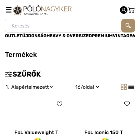
OUTLET
ÚJDONSÁG
HEAVY & OVERSIZED
PREMIUM
VINTAGE
60
Termékek
SZŰRŐK
FoL Valueweight T
FoL Iconic 150 T