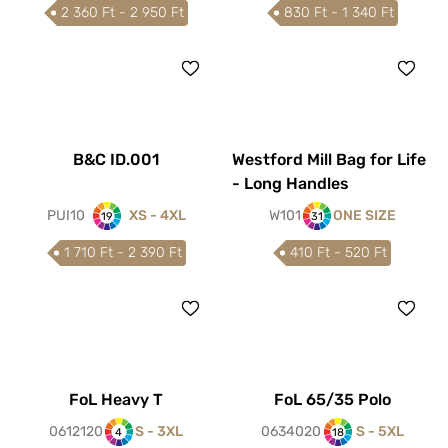
2 360 Ft - 2 950 Ft
830 Ft - 1 340 Ft
B&C ID.001
Westford Mill Bag for Life
- Long Handles
PUI10
XS - 4XL
W101
ONE SIZE
19
31
1 710 Ft - 2 390 Ft
410 Ft - 520 Ft
FoL Heavy T
FoL 65/35 Polo
0612120
S - 3XL
0634020
S - 5XL
4
18