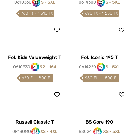
0610360
S - 5XL
0614300
S - 5XL
33
26
760 Ft - 1 310 Ft
690 Ft - 1 230 Ft
FoL Kids Valueweight T
FoL Iconic 195 T
0610330
92 - 164
0614220
S - 5XL
23
27
620 Ft - 800 Ft
950 Ft - 1 500 Ft
Russell Classic T
BS Core 190
0R180M0
XS - 4XL
BS024
XS - 5XL
18
17