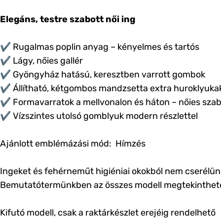
Elegáns, testre szabott női ing
✔ Rugalmas poplin anyag – kényelmes és tartós
✔ Lágy, nőies gallér
✔ Gyöngyház hatású, keresztben varrott gombok
✔ Állítható, kétgombos mandzsetta extra huroklyuka
✔ Formavarratok a mellvonalon és háton – nőies sza
✔ Vízszintes utolsó gomblyuk modern részlettel
Ajánlott emblémázási mód: Hímzés
Ingeket és fehérneműt higiéniai okokból nem cserélün
Bemutatótermünkben az összes modell megtekinthető, 
Kifutó modell, csak a raktárkészlet erejéig rendelhető