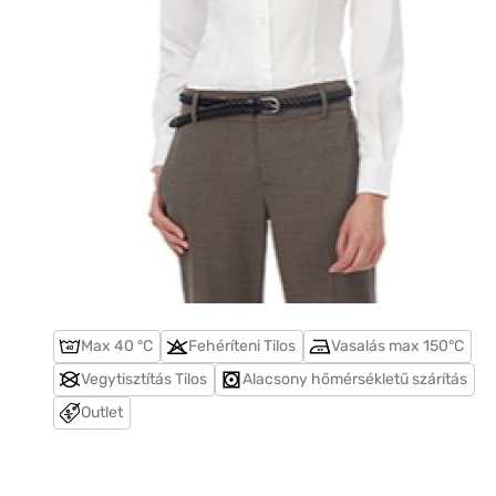
Max 40 °C
Fehéríteni Tilos
Vasalás max 150°C
Vegytisztítás Tilos
Alacsony hőmérsékletű szárítás
Outlet