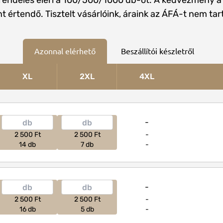
rendelés eléri a 100/500/1000 db-ot. A kedvezmény a
t értendő. Tisztelt vásárlóink, áraink az ÁFÁ-t nem ta
Azonnal elérhető
Beszállítói készletről
XL
2XL
4XL
-
2 500 Ft
2 500 Ft
-
14 db
7 db
-
-
2 500 Ft
2 500 Ft
-
16 db
5 db
-