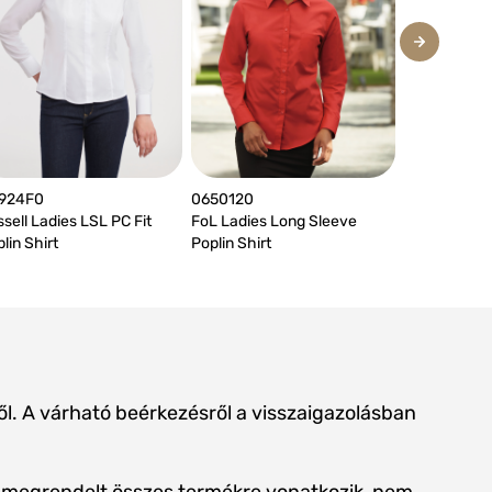
SWP43
924F0
0650120
B&C Herita
sell Ladies LSL PC Fit
FoL Ladies Long Sleeve
lin Shirt
Poplin Shirt
ből. A várható beérkezésről a visszaigazolásban