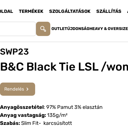
OLDAL
TERMÉKEK
SZOLGÁLTATÁSOK
SZÁLLÍTÁS
OUTLET
ÚJDONSÁG
HEAVY & OVERSIZ
SWP23
B&C Black Tie LSL /wo
Rendelés
Anyagösszetétel
: 97% Pamut 3% elasztán
Anyag vastagság:
135g/m²
Szabás:
Slim Fit- karcsúsított