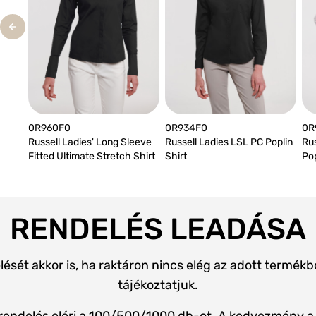
0R960F0
0R934F0
0R
Russell Ladies' Long Sleeve
Russell Ladies LSL PC Poplin
Rus
Fitted Ultimate Stretch Shirt
Shirt
Pop
RENDELÉS LEADÁSA
elését akkor is, ha raktáron nincs elég az adott termék
tájékoztatjuk.