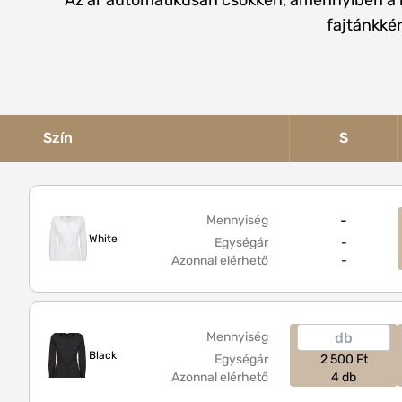
Az ár automatikusan csökken, amennyiben a 
fajtánkkén
Szín
S
-
Mennyiség
White
Egységár
-
Azonnal elérhető
-
Mennyiség
Black
Egységár
2 500 Ft
Azonnal elérhető
4 db