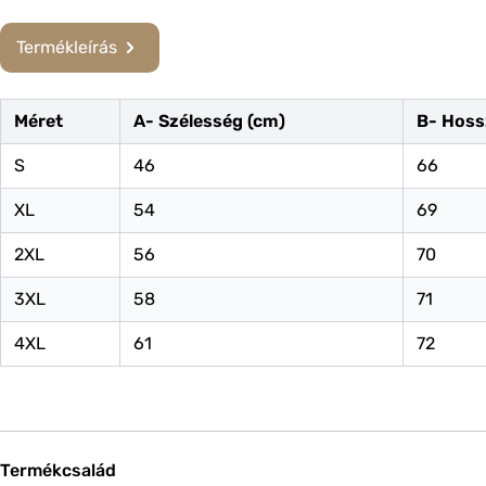
Termékleírás
Méret
A- Szélesség (cm)
B- Hoss
S
46
66
XL
54
69
2XL
56
70
3XL
58
71
4XL
61
72
Termékcsalád