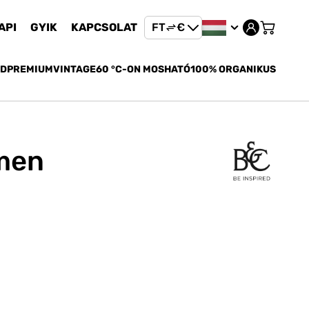
API
GYIK
KAPCSOLAT
FT
€
FT
ED
PREMIUM
VINTAGE
60 °C-ON MOSHATÓ
100% ORGANIKUS
€
men