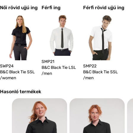
Női rövid ujjú ing
Férfi ing
Férfi rövid ujjú ing
SMP21
SWP24
SMP22
B&C Black Tie LSL
B&C Black Tie SSL
B&C Black Tie SSL
/men
/women
/men
Hasonló termékek