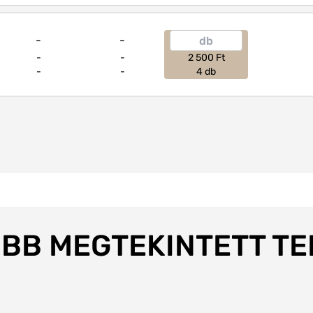
-
-
-
-
2 500 Ft
-
-
4 db
BB MEGTEKINTETT T