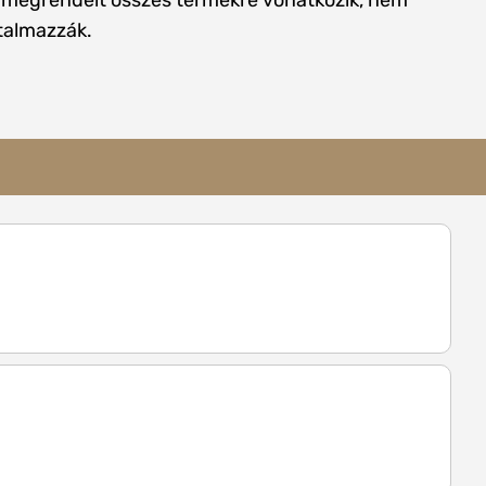
 megrendelt összes termékre vonatkozik, nem
rtalmazzák.