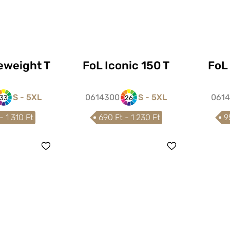
eweight T
FoL Iconic 150 T
FoL 
S - 5XL
0614300
S - 5XL
061
33
26
- 1 310 Ft
690 Ft - 1 230 Ft
9