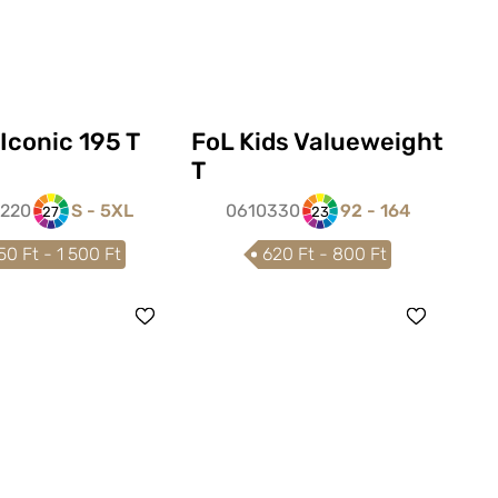
Iconic 195 T
FoL Kids Valueweight
T
4220
S - 5XL
0610330
92 - 164
27
23
50 Ft - 1 500 Ft
620 Ft - 800 Ft