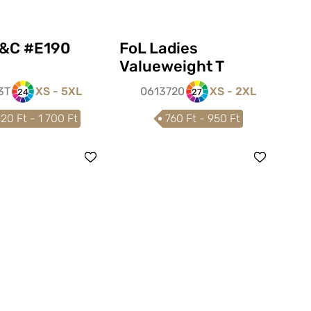
&C #E190
FoL Ladies
Valueweight T
3T
XS - 5XL
0613720
XS - 2XL
24
27
120 Ft - 1 700 Ft
760 Ft - 950 Ft