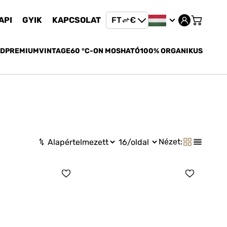
API
GYIK
KAPCSOLAT
FT
€
FT
ED
PREMIUM
VINTAGE
60 °C-ON MOSHATÓ
100% ORGANIKUS
€
Nézet: