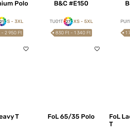
mium Polo
B&C #E150
B
S - 3XL
TU01T
XS - 5XL
PUI
21
27
 - 2 950 Ft
830 Ft - 1 340 Ft
1 
eavy T
FoL 65/35 Polo
FoL La
T