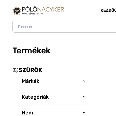
KEZDŐ
Termékek
SZŰRŐK
Márkák
Kategóriák
_
B&C
BagBase
Nem
Póló