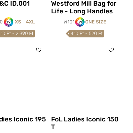
&C ID.001
Westford Mill Bag for
Life - Long Handles
10
XS - 4XL
W101
ONE SIZE
19
31
710 Ft - 2 390 Ft
410 Ft - 520 Ft
dies Iconic 195
FoL Ladies Iconic 150
T