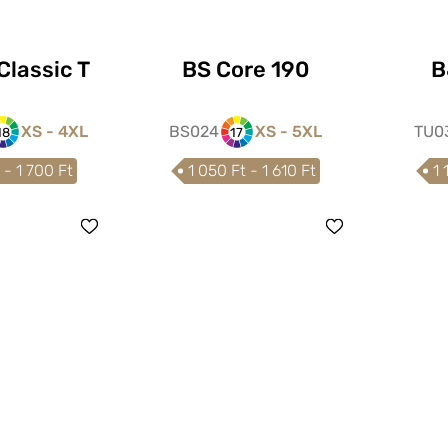
Classic T
BS Core 190
B
XS - 4XL
BS024
XS - 5XL
TU0
18
17
 - 1 700 Ft
1 050 Ft - 1 610 Ft
1 