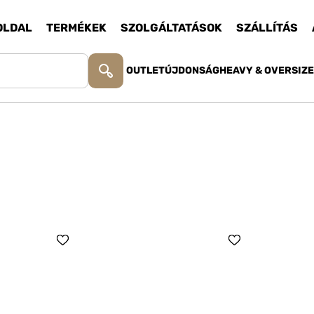
OLDAL
TERMÉKEK
SZOLGÁLTATÁSOK
SZÁLLÍTÁS
OUTLET
ÚJDONSÁG
HEAVY & OVERSIZ